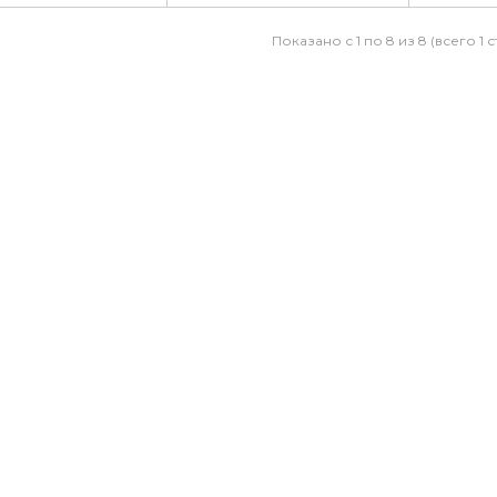
Дуб сафари/Белый
П-709 Дуб сафари/
П-73
1350x730x750
Антрацит 900x730x750
Антрац
Показано с 1 по 8 из 8 (всего 1 