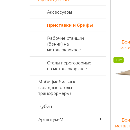
Аксессуары
Приставки и брифы
Рабочие станции
Бри
(бенчи) на
мета
металлокаркасе
сафа
П-7
Хит
Столы переговорные
Антра
на металлокаркасе
Моби (мобильные
складные столы-
трансформеры)
Рубин
Аргентум-М
Бри
метал