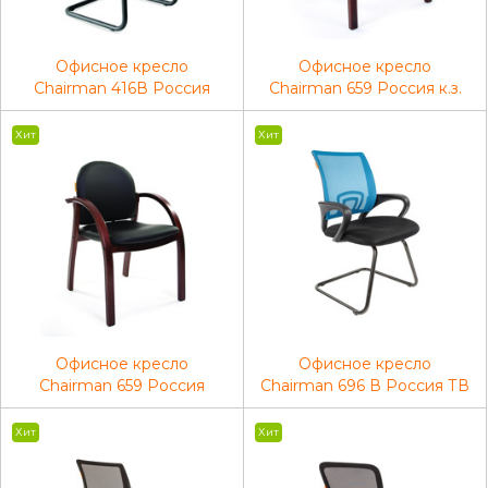
Офисное кресло
Офисное кресло
Chairman 416В Россия
Chairman 659 Россия к.з.
ЭКО черный матовый
Терра 101 беж матовый/
темный орех
Хит
Хит
Офисное кресло
Офисное кресло
Chairman 659 Россия
Chairman 696 В Россия ТВ
Терра черный матовый/
голубой
тем.орех
Хит
Хит