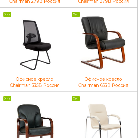
Chairman 279В Россия
Chairman 279В Россия
ДП 15-2 черный
к.з.черный
Хит
Хит
Офисное кресло
Офисное кресло
Chairman 535В Россия
Chairman 653В Россия
ткань черный/черный
черная нат.кожа/экокожа
Хит
Хит