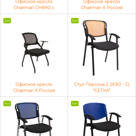
Офисное кресло
Офисное кресло
Chairman CH890 c
Chairman X Россия
пюпитром оранжевый (2
черный/красный
шт.)
Хит
Хит
Офисное кресло
Стул Персона 2 (ИЗО - С)
Chairman X Россия
"СЕТКА"
черный/черный
Хит
Хит